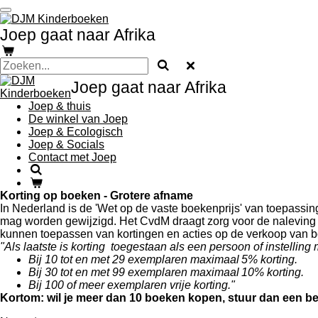
Ga
direct
Joep gaat naar Afrika
naar
de
hoofdinhoud
Joep gaat naar Afrika
Joep & thuis
De winkel van Joep
Joep & Ecologisch
Joep & Socials
Contact met Joep
Korting op boeken - Grotere afname
In Nederland is de 'Wet op de vaste boekenprijs' van toepassin
mag worden gewijzigd. Het CvdM draagt zorg voor de naleving v
kunnen toepassen van kortingen en acties op de verkoop van 
"Als laatste is korting toegestaan als een persoon of instellin
Bij 10 tot en met 29 exemplaren maximaal 5% korting.
Bij 30 tot en met 99 exemplaren maximaal 10% korting.
Bij 100 of meer exemplaren vrije korting."
Kortom: wil je meer dan 10 boeken kopen, stuur dan een be