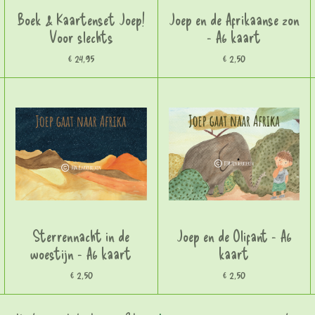
Boek & Kaartenset Joep!
Joep en de Afrikaanse zon
Voor slechts
- A6 kaart
€ 24,95
€ 2,50
Sterrennacht in de
Joep en de Olifant - A6
woestijn - A6 kaart
kaart
€ 2,50
€ 2,50