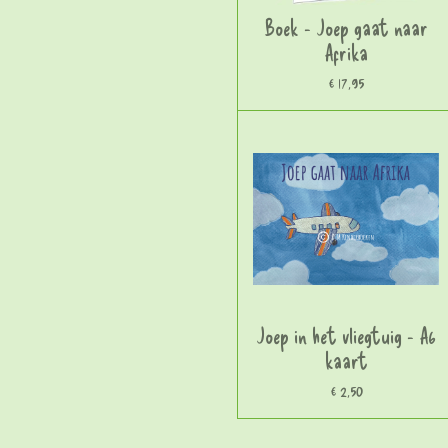
Boek - Joep gaat naar
Afrika
€ 17,95
Joep in het vliegtuig - A6
kaart
€ 2,50