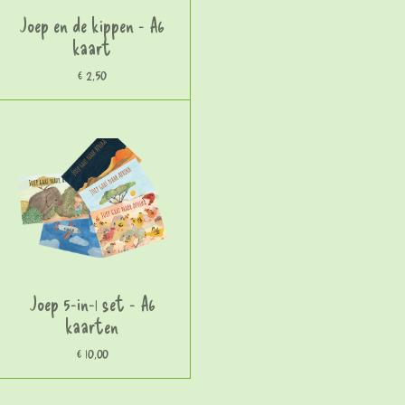
Joep en de kippen - A6
kaart
€ 2,50
Joep 5-in-1 set - A6
kaarten
€ 10,00