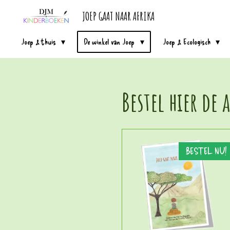
Ga
JOEP GAAT NAAR AFRIKA
direct
Joep & thuis
De winkel van Joep
Joep & Ecologisch
naar
de
hoofdinhoud
Bestel hier de
BESTEL NU!