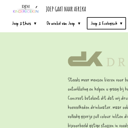
Ga
JOEP GAAT NAAR AFRIKA
direct
Joep & thuis
De winkel van Joep
Joep & Ecologisch
naar
de
hoofdinhoud
Steeds meer mensen kiezen voor bed
ontwikkeling en helpen u graag bij
Concreet betekent dit dat wij dru
hoeveelheden drinkwater, maar ook 
volledig gifvrije full colour inkten
bijvoorbeeld giftige stoffen in voe