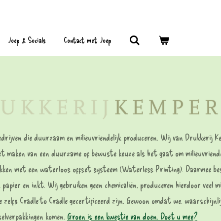
Joep & Socials
Contact met Joep
rijven die duurzaam en milieuvriendelijk produceren. Wij van Drukkerij K
 het maken van een duurzame of bewuste keuze als het gaat om milieuvriend
kken met een waterloos offset systeem (Waterless Printing). Daarmee bes
papier en inkt. Wij gebruiken geen chemicaliën, produceren hierdoor veel 
 die zelfs Cradle to Cradle gecertificeerd zijn. Gewoon omdat we, waarschijnli
dselverpakkingen komen.
Groen is een kwestie van doen. Doet u mee?